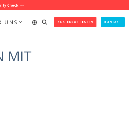
rity Check
++
R UNS
KOSTENLOS TESTEN
KONTAKT
 MIT
IHR SHOPFLOOR IST MEHR WERT
Steigern Sie Ihre Effizienz und maximieren Sie Ihre
Produktionsprozesse.
Effektives KPI-Management
Optimale Prozess-Steuerung
Effizientes Abweichungsmanagement