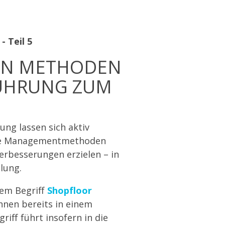
 Teil 5
EN METHODEN
FÜHRUNG ZUM
ng lassen sich aktiv
olle Managementmethoden
erbesserungen erzielen – in
lung.
em Begriff
Shopfloor
nen bereits in einem
riff führt insofern in die