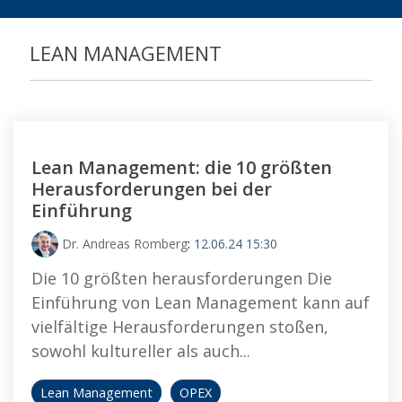
Bessere Zusammenarbeit
®
ValueStreamer
.
Effizientes Abweichungsmanagement
Effektive Führung
LEAN MANAGEMENT
Effektive Führung
Strukturierte Problemlösung
Effizientes Aufgabenmanagement
Transparente Produktion
Lean Management: die 10 größten
Herausforderungen bei der
Einführung
Dr. Andreas Romberg
:
12.06.24 15:30
Die 10 größten herausforderungen Die
Einführung von Lean Management kann auf
vielfältige Herausforderungen stoßen,
sowohl kultureller als auch...
Lean Management
OPEX