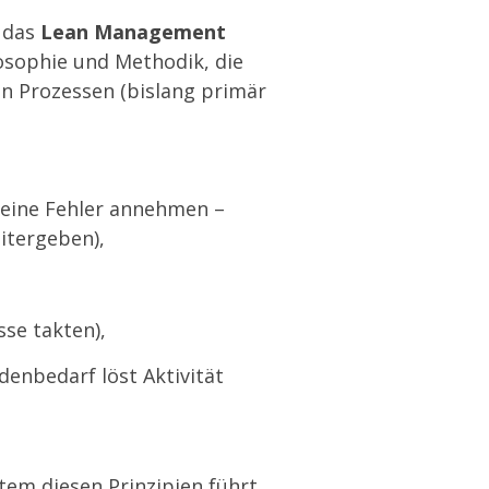
 das
Lean Management
losophie und Methodik, die
von Prozessen (bislang primär
keine Fehler annehmen –
itergeben),
se takten),
denbedarf löst Aktivität
tem diesen Prinzipien führt