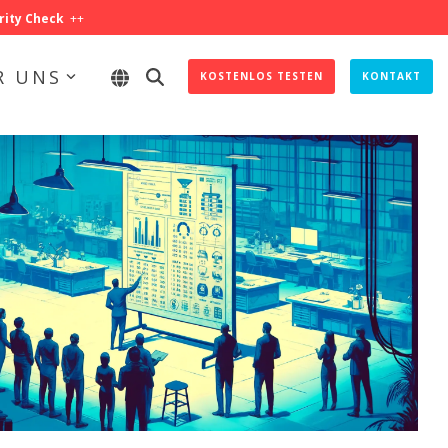
rity Check
++
R UNS
KOSTENLOS TESTEN
KONTAKT
IHR SHOPFLOOR IST MEHR WERT
Steigern Sie Ihre Effizienz und maximieren Sie Ihre
Produktionsprozesse.
Effektives KPI-Management
Optimale Prozess-Steuerung
Effizientes Abweichungsmanagement