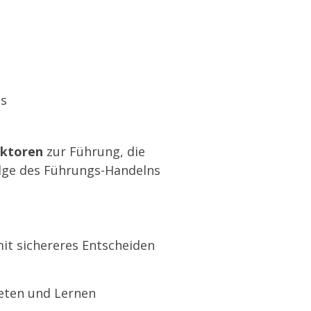
ss
aktoren
zur Führung, die
olge des Führungs-Handelns
it sichereres Entscheiden
reten und Lernen