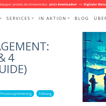
epaper: Jenseits des Krisenmodus -
Jetzt downloaden!
++
Digitaler Matu
SERVICES
IN AKTION
BLOG
ÜBE
USE CASES
Produktion
GEMENT:
Auftragsabwicklung
& 4
IHRE MITARBEITER SIND MEHR WERT
Produktentstehung
Mehr Produktivität, mehr Eigenverantwortung, mehr
UIDE)
®
Zufriedenheit für alle mit ValueStreamer
.
Bessere Zusammenarbeit
Effektive Führung
Prozessoptimierung
Führung
Effizientes Aufgabenmanagement