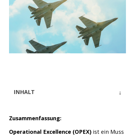
Bessere Zusammenarbeit
®
ValueStreamer
.
Effizientes Abweichungsmanagement
Effektive Führung
Effektive Führung
Strukturierte Problemlösung
Effizientes Aufgabenmanagement
Transparente Produktion
INHALT
Zusammenfassung:
Operational Excellence (OPEX)
ist ein Muss