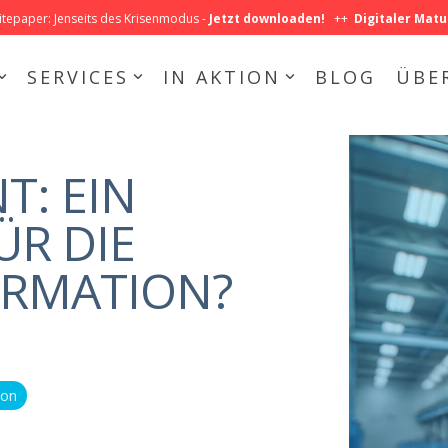
epaper: Jenseits des Krisenmodus -
Jetzt downloaden!
++
Digitaler Matu
SERVICES
IN AKTION
BLOG
ÜBE
USE CASES
Produktion
: EIN
Auftragsabwicklung
ÜR DIE
IHRE MITARBEITER SIND MEHR WERT
Produktentstehung
Mehr Produktivität, mehr Eigenverantwortung, mehr
ORMATION?
®
Zufriedenheit für alle mit ValueStreamer
.
Bessere Zusammenarbeit
Effektive Führung
ion
Effizientes Aufgabenmanagement