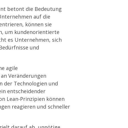
t betont die Bedeutung
 Unternehmen auf die
ntrieren, können sie
en, um kundenorientierte
cht es Unternehmen, sich
 Bedürfnisse und
e agile
r an Veränderungen
 in der Technologien und
 ein entscheidender
on Lean-Prinzipien können
gen reagieren und schneller
elt darauf ab, unnötige