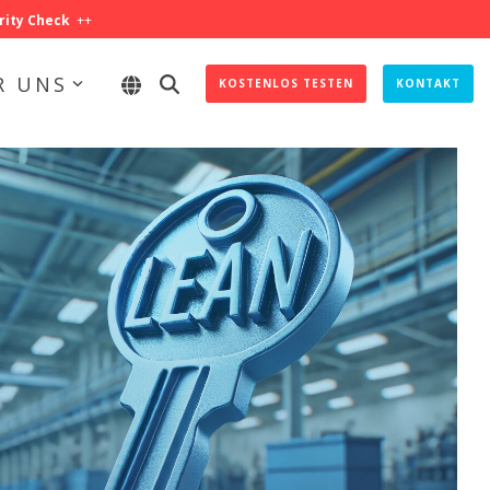
rity Check
++
R UNS
KOSTENLOS TESTEN
KONTAKT
IHR SHOPFLOOR IST MEHR WERT
Steigern Sie Ihre Effizienz und maximieren Sie Ihre
Produktionsprozesse.
Effektives KPI-Management
Optimale Prozess-Steuerung
Effizientes Abweichungsmanagement